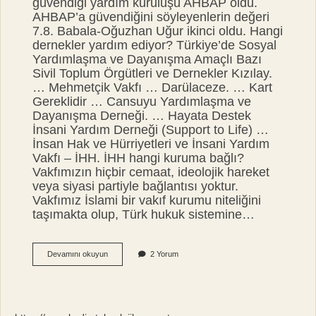
güvendiği yardım kuruluşu AHBAP oldu.
AHBAP’a güvendiğini söyleyenlerin değeri
7.8. Babala-Oğuzhan Uğur ikinci oldu. Hangi
dernekler yardım ediyor? Türkiye’de Sosyal
Yardımlaşma ve Dayanışma Amaçlı Bazı
Sivil Toplum Örgütleri ve Dernekler Kızılay.
… Mehmetçik Vakfı … Darülaceze. … Kart
Gereklidir … Cansuyu Yardımlaşma ve
Dayanışma Derneği. … Hayata Destek
İnsani Yardım Derneği (Support to Life) …
İnsan Hak ve Hürriyetleri ve İnsani Yardım
Vakfı – İHH. İHH hangi kuruma bağlı?
Vakfımızın hiçbir cemaat, ideolojik hareket
veya siyasi partiyle bağlantısı yoktur.
Vakfımız İslami bir vakıf kurumu niteliğini
taşımakta olup, Türk hukuk sistemine…
En
Devamını okuyun
2 Yorum
Iyi
Yardım
Derneği
Hangisi