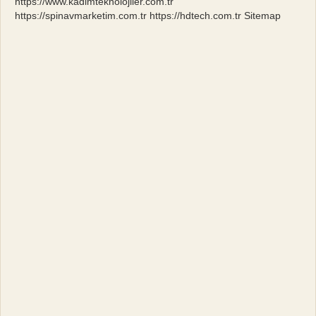
https://www.kadimteknolojiler.com.tr
https://spinavmarketim.com.tr
https://hdtech.com.tr
Sitemap