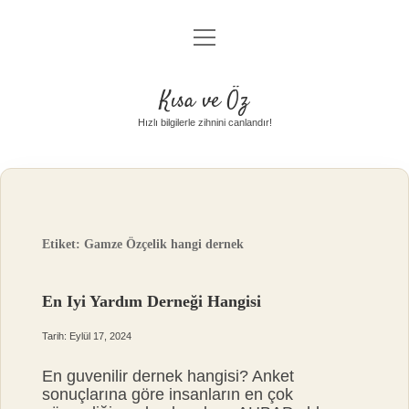
menüyü
Anasayfa
aç
Gizlilik Politikası
Kısa ve Öz
Yasal Uyarı
Hızlı bilgilerle zihnini canlandır!
Hakkımızda
Etiket:
Gamze Özçelik hangi dernek
En Iyi Yardım Derneği Hangisi
Tarih: Eylül 17, 2024
En guvenilir dernek hangisi? Anket
sonuçlarına göre insanların en çok