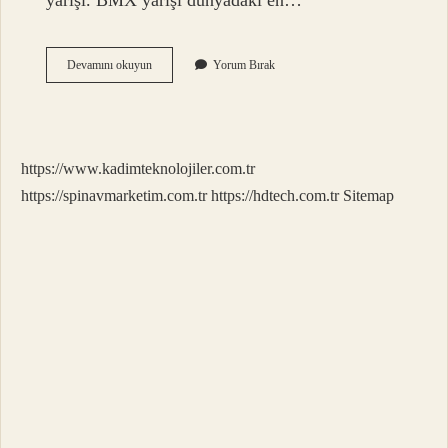
yarışı. BMX yarışı dünyadaki en…
Zorlayıcı
Devamını okuyun
Yorum Bırak
Sporlar
Nelerdir
https://www.kadimteknolojiler.com.tr
https://spinavmarketim.com.tr
https://hdtech.com.tr
Sitemap