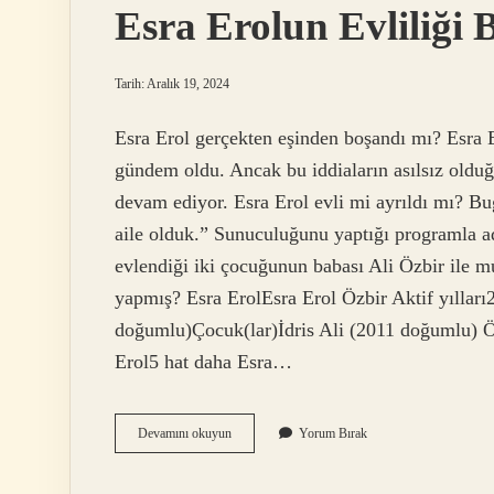
Esra Erolun Evliliği B
Tarih: Aralık 19, 2024
Esra Erol gerçekten eşinden boşandı mı? Esra 
gündem oldu. Ancak bu iddiaların asılsız olduğu 
devam ediyor. Esra Erol evli mi ayrıldı mı? Bug
aile olduk.” Sunuculuğunu yaptığı programla a
evlendiği iki çocuğunun babası Ali Özbir ile mut
yapmış? Esra ErolEsra Erol Özbir Aktif yıllar
doğumlu)Çocuk(lar)İdris Ali (2011 doğumlu) 
Erol5 hat daha Esra…
Esra
Devamını okuyun
Yorum Bırak
Erolun
Evliliği
Bitti