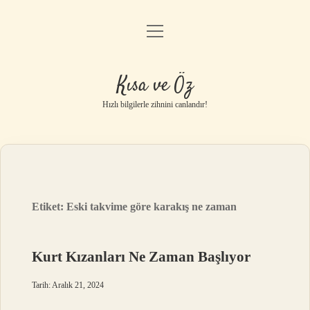
menüyü
Anasayfa
aç
Gizlilik Politikası
Kısa ve Öz
Yasal Uyarı
Hızlı bilgilerle zihnini canlandır!
Hakkımızda
Etiket:
Eski takvime göre karakış ne zaman
Kurt Kızanları Ne Zaman Başlıyor
Tarih: Aralık 21, 2024