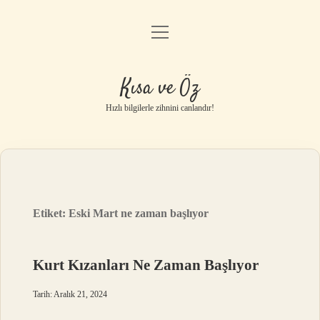
menüyü
Anasayfa
aç
Gizlilik Politikası
Kısa ve Öz
Yasal Uyarı
Hızlı bilgilerle zihnini canlandır!
Hakkımızda
Etiket:
Eski Mart ne zaman başlıyor
Kurt Kızanları Ne Zaman Başlıyor
Tarih: Aralık 21, 2024