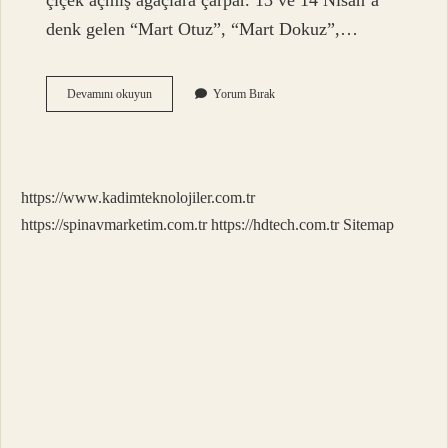
çiçek açmış ağaçlara çarpar. 13 ve 14 Nisan’a
denk gelen “Mart Otuz”, “Mart Dokuz”,…
Kurt
Devamını okuyun
Yorum Bırak
Kızanları
Ne
Zaman
Başlıyor
https://www.kadimteknolojiler.com.tr
https://spinavmarketim.com.tr
https://hdtech.com.tr
Sitemap