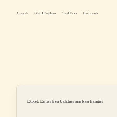
Anasayfa
Gizlilik Politikası
Yasal Uyarı
Hakkımızda
Etiket:
En iyi fren balatası markası hangisi