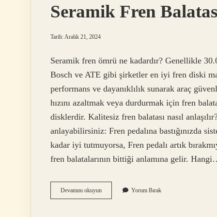
Seramik Fren Balatas
Tarih: Aralık 21, 2024
Seramik fren ömrü ne kadardır? Genellikle 30.0
Bosch ve ATE gibi şirketler en iyi fren diski m
performans ve dayanıklılık sunarak araç güvenliğ
hızını azaltmak veya durdurmak için fren balatal
disklerdir. Kalitesiz fren balatası nasıl anlaşılır
anlayabilirsiniz: Fren pedalına bastığınızda sis
kadar iyi tutmuyorsa, Fren pedalı artık bırakmı
fren balatalarının bittiği anlamına gelir. Hang
Seramik
Devamını okuyun
Yorum Bırak
Fren
Balatası
Nedir