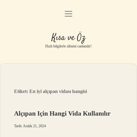
menüyü
Anasayfa
aç
Gizlilik Politikası
Kısa ve Öz
Yasal Uyarı
Hızlı bilgilerle zihnini canlandır!
Hakkımızda
Etiket:
En iyi alçıpan vidası hangisi
Alçıpan Için Hangi Vida Kullanılır
Tarih: Aralık 21, 2024