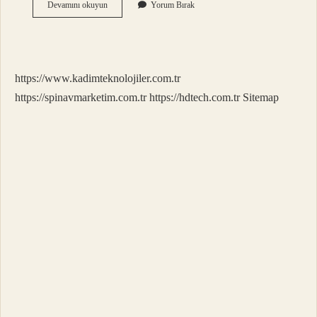
Alçıpan
Devamını okuyun
Yorum Bırak
Için
Hangi
Vida
Kullanılır
https://www.kadimteknolojiler.com.tr
https://spinavmarketim.com.tr
https://hdtech.com.tr
Sitemap