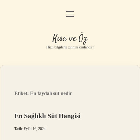
menüyü
Anasayfa
aç
Gizlilik Politikası
Kısa ve Öz
Yasal Uyarı
Hızlı bilgilerle zihnini canlandır!
Hakkımızda
Etiket:
En faydalı süt nedir
En Sağlıklı Süt Hangisi
Tarih: Eylül 16, 2024