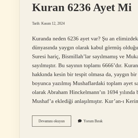
Kuran 6236 Ayet Mi
Tarih: Kasım 12, 2024
Kuranda neden 6236 ayet var? Şu an elimizdeki
dünyasında yaygın olarak kabul görmüş olduğun
Suresi hariç, Bismillah’lar sayılmamış ve Mukat
sayılmıştır. Bu sayının toplamı 6666’dır. Kura
hakkında kesin bir tespit olmasa da, yaygın bi
boyunca yazılmış Mushaflardaki toplam ayet s
olarak Abraham Hinckelmann’ın 1694 yılında ba
Mushaf’a eklediği anlaşılmıştır. Kur’an-ı Ker
Kuran
Devamını okuyun
Yorum Bırak
6236
Ayet
Mi