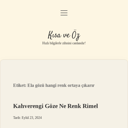
menüyü
Anasayfa
aç
Gizlilik Politikası
Kısa ve Öz
Yasal Uyarı
Hızlı bilgilerle zihnini canlandır!
Hakkımızda
Etiket:
Ela gözü hangi renk ortaya çıkarır
Kahverengi Göze Ne Renk Rimel
Tarih: Eylül 23, 2024