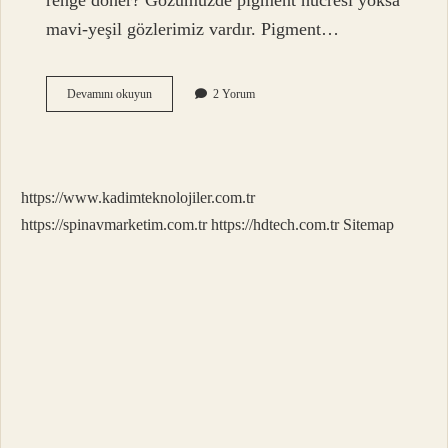
renge döner? Gözümüzde pigment hücresi yoksa
mavi-yeşil gözlerimiz vardır. Pigment…
Kahverengi
Devamını okuyun
2 Yorum
Göze
Ne
Renk
Rimel
https://www.kadimteknolojiler.com.tr
https://spinavmarketim.com.tr
https://hdtech.com.tr
Sitemap