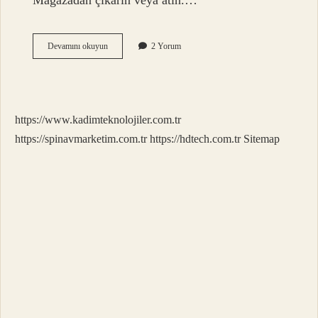
Mağazadan çıkarın veya atın.…
Boy
Devamını okuyun
2 Yorum
Gösteriyor
Ne
Demek
https://www.kadimteknolojiler.com.tr
https://spinavmarketim.com.tr
https://hdtech.com.tr
Sitemap