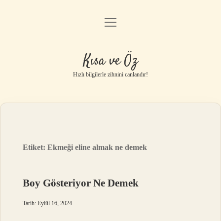
menüyü
Anasayfa
aç
Gizlilik Politikası
Kısa ve Öz
Yasal Uyarı
Hızlı bilgilerle zihnini canlandır!
Hakkımızda
Etiket:
Ekmeği eline almak ne demek
Boy Gösteriyor Ne Demek
Tarih: Eylül 16, 2024