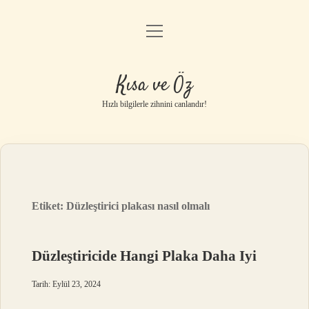
menüyü
Anasayfa
aç
Gizlilik Politikası
Kısa ve Öz
Yasal Uyarı
Hızlı bilgilerle zihnini canlandır!
Hakkımızda
Etiket:
Düzleştirici plakası nasıl olmalı
Düzleştiricide Hangi Plaka Daha Iyi
Tarih: Eylül 23, 2024