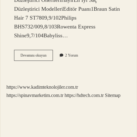
Düzleştirici ÖnerileriHayırEn İyi Saç
Düzleştirici ModelleriEditör Puanı1Braun Satin
Hair 7 ST7809,9/102Philips
BHS732/009,8/103Rowenta Express
Shine9,7/104Babyliss…
Düzleştiricide
Devamını okuyun
2 Yorum
Hangi
Plaka
Daha
Iyi
https://www.kadimteknolojiler.com.tr
https://spinavmarketim.com.tr
https://hdtech.com.tr
Sitemap