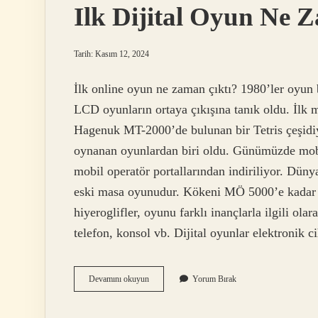
Ilk Dijital Oyun Ne 
Tarih: Kasım 12, 2024
İlk online oyun ne zaman çıktı? 1980’ler oyun bi
LCD oyunların ortaya çıkışına tanık oldu. İlk 
Hagenuk MT-2000’de bulunan bir Tetris çeşidi
oynanan oyunlardan biri oldu. Günümüzde mob
mobil operatör portallarından indiriliyor. Düny
eski masa oyunudur. Kökeni MÖ 5000’e kadar u
hiyeroglifler, oyunu farklı inançlarla ilgili olar
telefon, konsol vb. Dijital oyunlar elektronik 
Ilk
Devamını okuyun
Yorum Bırak
Dijital
Oyun
Ne