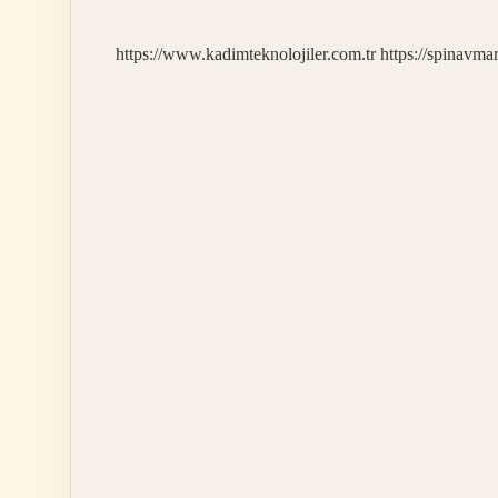
Zaman
Çıktı
https://www.kadimteknolojiler.com.tr
https://spinavma