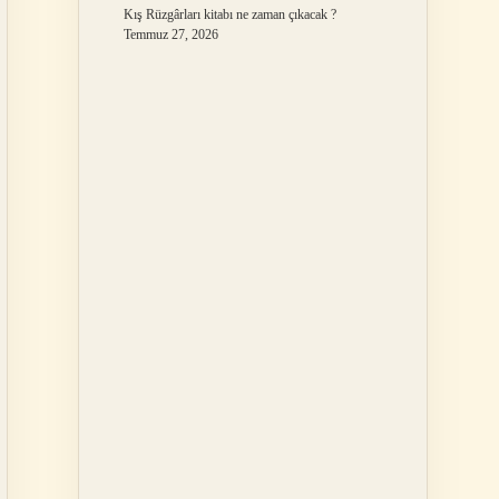
Kış Rüzgârları kitabı ne zaman çıkacak ?
Temmuz 27, 2026