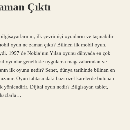
Zaman Çıktı
lgisayarlarının, ilk çevrimiçi oyunların ve taşınabilir
mobil oyun ne zaman çıktı? Bilinen ilk mobil oyun,
ydi. 1997’de Nokia’nın Yılan oyunu dünyada en çok
il oyunlar genellikle uygulama mağazalarından ve
anın ilk oyunu nedir? Senet, dünya tarihinde bilinen en
zanır. Oyun tahtasındaki bazı özel karelerde bulunan
ak yönlendirir. Dijital oyun nedir? Bilgisayar, tablet,
cihazlarla…