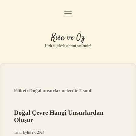
menüyü
Anasayfa
aç
Gizlilik Politikası
Kısa ve Öz
Yasal Uyarı
Hızlı bilgilerle zihnini canlandır!
Hakkımızda
Etiket:
Doğal unsurlar nelerdir 2 sınıf
Doğal Çevre Hangi Unsurlardan
Oluşur
Tarih: Eylül 27, 2024