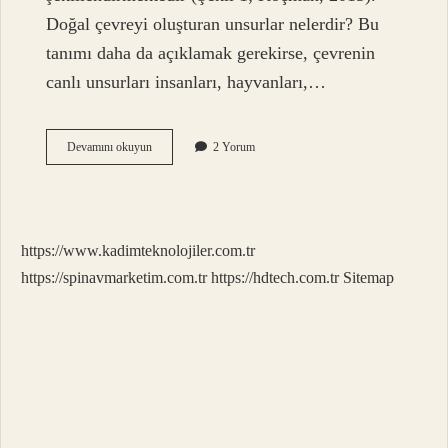
Doğal çevreyi oluşturan unsurlar nelerdir? Bu
tanımı daha da açıklamak gerekirse, çevrenin
canlı unsurları insanları, hayvanları,…
Doğal
Devamını okuyun
2 Yorum
Çevre
Hangi
Unsurlardan
Oluşur
https://www.kadimteknolojiler.com.tr
https://spinavmarketim.com.tr
https://hdtech.com.tr
Sitemap