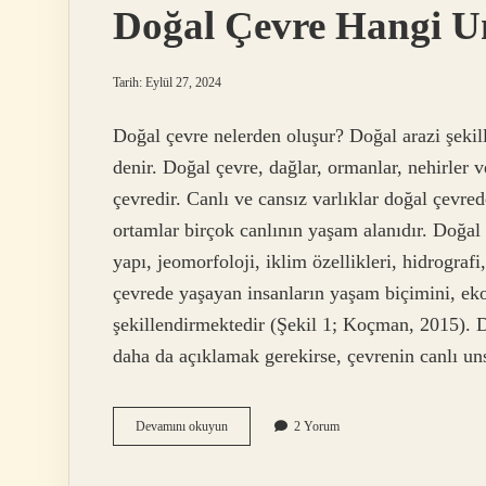
Doğal Çevre Hangi U
Tarih: Eylül 27, 2024
Doğal çevre nelerden oluşur? Doğal arazi şekil
denir. Doğal çevre, dağlar, ormanlar, nehirler v
çevredir. Canlı ve cansız varlıklar doğal çevre
ortamlar birçok canlının yaşam alanıdır. Doğal 
yapı, jeomorfoloji, iklim özellikleri, hidrograf
çevrede yaşayan insanların yaşam biçimini, eko
şekillendirmektedir (Şekil 1; Koçman, 2015). D
daha da açıklamak gerekirse, çevrenin canlı uns
Doğal
Devamını okuyun
2 Yorum
Çevre
Hangi
Unsurlardan