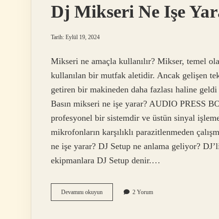
Dj Mikseri Ne Işe Yar
Tarih: Eylül 19, 2024
Mikseri ne amaçla kullanılır? Mikser, temel ola
kullanılan bir mutfak aletidir. Ancak gelişen te
getiren bir makineden daha fazlası haline geldi
Basın mikseri ne işe yarar? AUDIO PRESS 
profesyonel bir sistemdir ve üstün sinyal işlem
mikrofonların karşılıklı parazitlenmeden çalışma
ne işe yarar? DJ Setup ne anlama geliyor? DJ’li
ekipmanlara DJ Setup denir.…
Dj
Devamını okuyun
2 Yorum
Mikseri
Ne
Işe