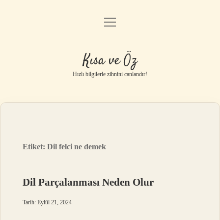
menüyü
Anasayfa
aç
Gizlilik Politikası
Kısa ve Öz
Yasal Uyarı
Hızlı bilgilerle zihnini canlandır!
Hakkımızda
Etiket:
Dil felci ne demek
Dil Parçalanması Neden Olur
Tarih: Eylül 21, 2024