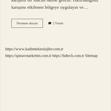
karışımı bir macun haline getirin. Hazırladığınız
karışımı etkilenen bölgeye uygulayın ve…
Dil
Devamını okuyun
2 Yorum
Parçalanması
Neden
Olur
https://www.kadimteknolojiler.com.tr
https://spinavmarketim.com.tr
https://hdtech.com.tr
Sitemap