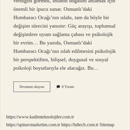
verdiğini görmek, insanın doğasını anlamak için
önemli bir ipucu sunar. Osmanlı’daki
Humbaracı Ocağı’nın ıslahı, tam da böyle bir
değişim sürecini yansıtır: Güç arayışı, toplumsal
değişimlere uyum sağlama çabası ve psikolojik
bir evrim… Bu yazıda, Osmanlı’daki
Humbaracı Ocağı’nın ıslah edilmesini psikolojik
bir perspektiften, bilişsel, duygusal ve sosyal
psikoloji boyutlarıyla ele alacağız. Bu…
Humbaracı
Devamını okuyun
8 Yorum
Ocağı
ne
zaman
ıslah
edildi
https://www.kadimteknolojiler.com.tr
?
https://spinavmarketim.com.tr
https://hdtech.com.tr
Sitemap