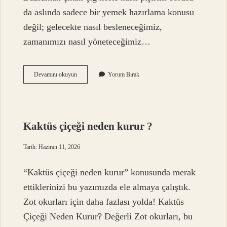
da aslında sadece bir yemek hazırlama konusu
değil; gelecekte nasıl besleneceğimiz,
zamanımızı nasıl yöneteceğimiz…
Buzluktan
Devamını okuyun
Yorum Bırak
çıkan
çiğ
köfte
nasıl
pişirilir
Kaktüs çiçeği neden kurur ?
?
Tarih: Haziran 11, 2026
“Kaktüs çiçeği neden kurur” konusunda merak
ettiklerinizi bu yazımızda ele almaya çalıştık.
Zot okurları için daha fazlası yolda! Kaktüs
Çiçeği Neden Kurur? Değerli Zot okurları, bu