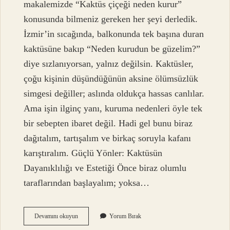
makalemizde “Kaktüs çiçeği neden kurur”
konusunda bilmeniz gereken her şeyi derledik.
İzmir’in sıcağında, balkonunda tek başına duran
kaktüsüne bakıp “Neden kurudun be güzelim?”
diye sızlanıyorsan, yalnız değilsin. Kaktüsler,
çoğu kişinin düşündüğünün aksine ölümsüzlük
simgesi değiller; aslında oldukça hassas canlılar.
Ama işin ilginç yanı, kuruma nedenleri öyle tek
bir sebepten ibaret değil. Hadi gel bunu biraz
dağıtalım, tartışalım ve birkaç soruyla kafanı
karıştıralım. Güçlü Yönler: Kaktüsün
Dayanıklılığı ve Estetiği Önce biraz olumlu
taraflarından başlayalım; yoksa…
Kaktüs
Devamını okuyun
Yorum Bırak
çiçeği