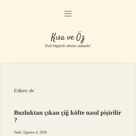
menüyü
Anasayfa
aç
Gizlilik Politikası
Kısa ve Öz
Yasal Uyarı
Hızlı bilgilerle zihnini canlandır!
Hakkımızda
Etiket:
de
Buzluktan çıkan çiğ köfte nasıl pişirilir
?
Tarih: Ağustos 4, 2026