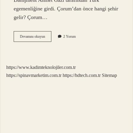
Danişment Ahmet Gazi tarafından Türk
egemenliğine girdi. Çorum’dan önce hangi şehir
gelir? Çorum…
Çorum
Devamını okuyun
2 Yorum
Kimin
Başkenti
https://www.kadimteknolojiler.com.tr
https://spinavmarketim.com.tr
https://hdtech.com.tr
Sitemap