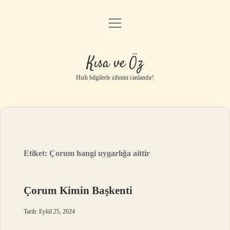
menüyü
Anasayfa
aç
Gizlilik Politikası
Kısa ve Öz
Yasal Uyarı
Hızlı bilgilerle zihnini canlandır!
Hakkımızda
Etiket:
Çorum hangi uygarlığa aittir
Çorum Kimin Başkenti
Tarih: Eylül 25, 2024