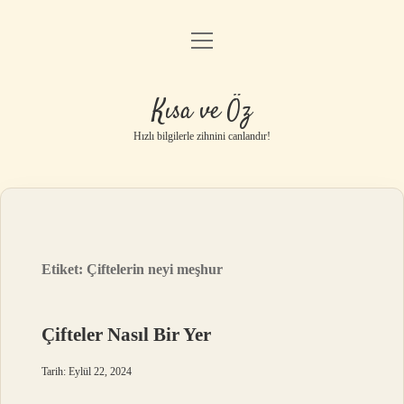
menüyü
Anasayfa
aç
Gizlilik Politikası
Kısa ve Öz
Yasal Uyarı
Hızlı bilgilerle zihnini canlandır!
Hakkımızda
Etiket:
Çiftelerin neyi meşhur
Çifteler Nasıl Bir Yer
Tarih: Eylül 22, 2024