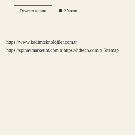
Çiftçi
Devamını okuyun
2 Yorum
Ayda
Ne
Kadar
Kazanıyor
https://www.kadimteknolojiler.com.tr
https://spinavmarketim.com.tr
https://hdtech.com.tr
Sitemap