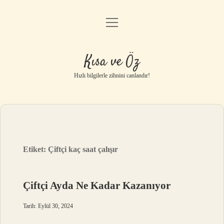
menüyü
Anasayfa
aç
Gizlilik Politikası
Kısa ve Öz
Yasal Uyarı
Hızlı bilgilerle zihnini canlandır!
Hakkımızda
Etiket:
Çiftçi kaç saat çalışır
Çiftçi Ayda Ne Kadar Kazanıyor
Tarih: Eylül 30, 2024