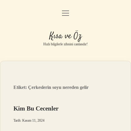
menüyü
Anasayfa
aç
Gizlilik Politikası
Kısa ve Öz
Yasal Uyarı
Hızlı bilgilerle zihnini canlandır!
Hakkımızda
Etiket:
Çerkeslerin soyu nereden gelir
Kim Bu Cecenler
Tarih: Kasım 11, 2024