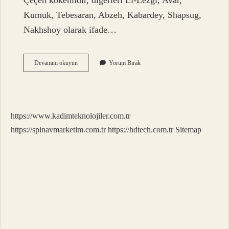
Çeçen kökenlidir, diğerleri El-Lezgi, Avar,
Kumuk, Tebesaran, Abzeh, Kabardey, Shapsug,
Nakhshoy olarak ifade…
Kim
Devamını okuyun
Yorum Bırak
Bu
Cecenler
https://www.kadimteknolojiler.com.tr
https://spinavmarketim.com.tr
https://hdtech.com.tr
Sitemap