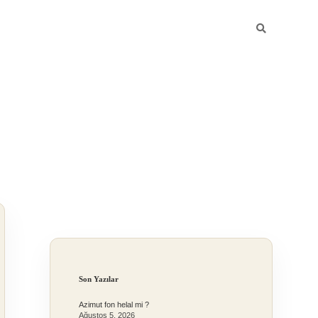
Sidebar
Son Yazılar
Azimut fon helal mi ?
Ağustos 5, 2026