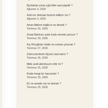
Buzluktan çıkan çiğ köfte nasıl pişirilir ?
Ağustos 4, 2026
Ariel toz deterjan boykot ediliyor mu ?
Ağustos 4, 2026
Aman Allahım ingilizce ne demek ?
Temmuz 30, 2026
Ziraat Bankası şube kodu nerede yazıyor ?
Temmuz 29, 2026
Kış Rüzgârları kitabı ne zaman çıkacak ?
Temmuz 27, 2026
Zebra perdenin ölçüsü nasıl alınır ?
Temmuz 26, 2026
Mide asidi alüminyum eritir mi ?
Temmuz 25, 2026
Koala hangi tür hayvandır ?
Temmuz 25, 2026
Ez ne amade me ne demek ?
Temmuz 25, 2026