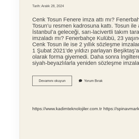
Tarih: Aralık 28, 2024
Cenk Tosun Fenere imza attı mı? Fenerba
Tosun’u resmen kadrosuna kattı. Tosun ile a
İstanbul’a geleceği, sarı-lacivertli takım 
imzaladı mı? Fenerbahçe Kulübü, 23 yaşınd
Cenk Tosun ile ise 2 yıllık sözleşme imza
1 Şubat 2021’de yıldızı parlayan Beşiktaş’a
olarak forma giyemedi. Daha sonra İngilter
siyah-beyazlılarla yeniden sözleşme imza
Cenk
Devamını okuyun
Yorum Bırak
Tosun
Feneri
Imza
Attı
Mı
https://www.kadimteknolojiler.com.tr
https://spinavmar