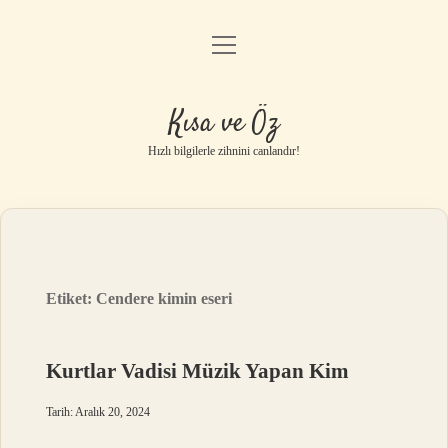
menüyü
Anasayfa
aç
Gizlilik Politikası
Kısa ve Öz
Yasal Uyarı
Hızlı bilgilerle zihnini canlandır!
Hakkımızda
Etiket:
Cendere kimin eseri
Kurtlar Vadisi Müzik Yapan Kim
Tarih: Aralık 20, 2024