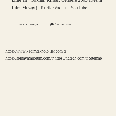
kime ait? Gökhan Kırdar: Cendere 2003 (Resmi
Film Müziği) #KurtlarVadisi – YouTube.…
Kurtlar
Devamını okuyun
Yorum Bırak
Vadisi
Müzik
Yapan
Kim
https://www.kadimteknolojiler.com.tr
https://spinavmarketim.com.tr
https://hdtech.com.tr
Sitemap