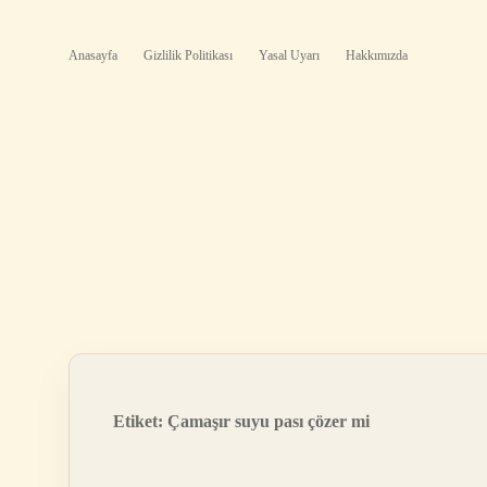
Anasayfa
Gizlilik Politikası
Yasal Uyarı
Hakkımızda
Etiket:
Çamaşır suyu pası çözer mi