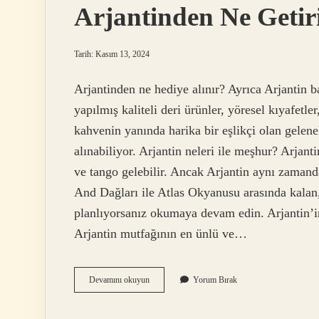
Arjantinden Ne Getiri
Tarih: Kasım 13, 2024
Arjantinden ne hediye alınır? Ayrıca Arjantin 
yapılmış kaliteli deri ürünler, yöresel kıyafetle
kahvenin yanında harika bir eşlikçi olan gelenek
alınabiliyor. Arjantin neleri ile meşhur? Arjanti
ve tango gelebilir. Ancak Arjantin aynı zamanda 
And Dağları ile Atlas Okyanusu arasında kalan,
planlıyorsanız okumaya devam edin. Arjantin’
Arjantin mutfağının en ünlü ve…
Arjantinden
Devamını okuyun
Yorum Bırak
Ne
Getirilir