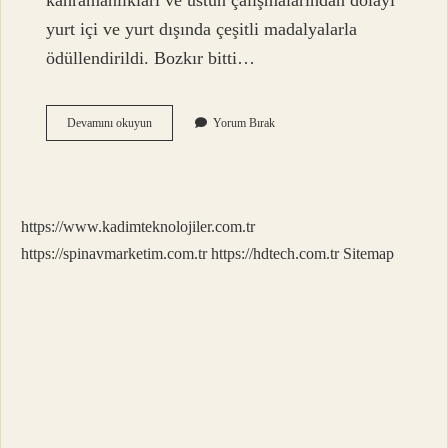
kahramanlıkları ve üstün çalışmalarından dolayı
yurt içi ve yurt dışında çeşitli madalyalarla
ödüllendirildi. Bozkır bitti…
Bozkır
Devamını okuyun
Yorum Bırak
Dizi
Bitti
Mi
https://www.kadimteknolojiler.com.tr
https://spinavmarketim.com.tr
https://hdtech.com.tr
Sitemap