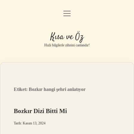
menüyü
Anasayfa
aç
Gizlilik Politikası
Kısa ve Öz
Yasal Uyarı
Hızlı bilgilerle zihnini canlandır!
Hakkımızda
Etiket:
Bozkır hangi şehri anlatıyor
Bozkır Dizi Bitti Mi
Tarih: Kasım 13, 2024