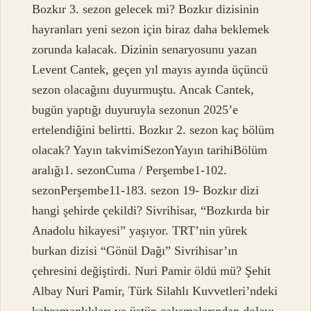
Bozkır 3. sezon gelecek mi? Bozkır dizisinin
hayranları yeni sezon için biraz daha beklemek
zorunda kalacak. Dizinin senaryosunu yazan
Levent Cantek, geçen yıl mayıs ayında üçüncü
sezon olacağını duyurmuştu. Ancak Cantek,
bugün yaptığı duyuruyla sezonun 2025’e
ertelendiğini belirtti. Bozkır 2. sezon kaç bölüm
olacak? Yayın takvimiSezonYayın tarihiBölüm
aralığı1. sezonCuma / Perşembe1-102.
sezonPerşembe11-183. sezon 19- Bozkır dizi
hangi şehirde çekildi? Sivrihisar, “Bozkırda bir
Anadolu hikayesi” yaşıyor. TRT’nin yürek
burkan dizisi “Gönül Dağı” Sivrihisar’ın
çehresini değiştirdi. Nuri Pamir öldü mü? Şehit
Albay Nuri Pamir, Türk Silahlı Kuvvetleri’ndeki