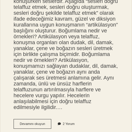
konuşurken seslerdir. Aşağıda “sesleri doğru
telaffuz etmek, sesleri doğru oluşturmak,
sesleri doğru şekilde telaffuz etmek” olarak
ifade edeceğimiz kavram, güzel ve diksiyon
kurallarına uygun konuşmanın “artikülasyon”
başlığını oluşturur. Boğumlama nedir ve
örnekleri? Artikülasyon veya telaffuz,
konuşma organları olan dudak, dil, damak,
yanaklar, çene ve boğazın sesleri üretmek
için birlikte çalışma biçimidir. Boğumlama
nedir ve örnekleri? Artikülasyon,
konuşmamızı sağlayan dudaklar, dil, damak,
yanaklar, çene ve boğazın aynı anda
çalışarak ses üretmesi anlamına gelir. Aynı
zamanda, ünlü ve ünsüz harflerin
telaffuzunun artırılmasıyla harflere ve
hecelere vurgu yapılır. Hecelerin
anlaşılabilmesi için doğru telaffuz
edilmesiyle ilgilidir.…
Boğumlama
Devamını okuyun
2 Yorum
Ve