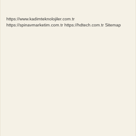
Artikülasyon
Nedir
https://www.kadimteknolojiler.com.tr
https://spinavmarketim.com.tr
https://hdtech.com.tr
Sitemap