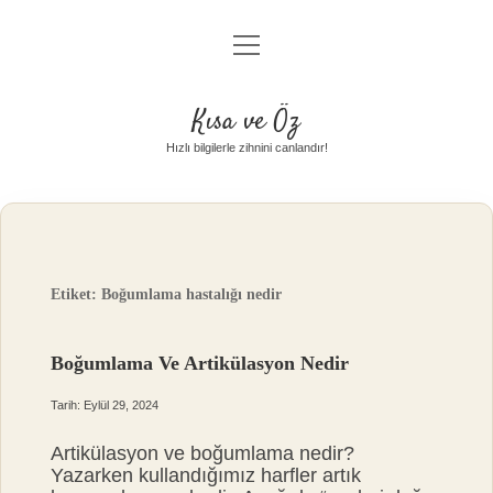
menüyü
Anasayfa
aç
Gizlilik Politikası
Kısa ve Öz
Yasal Uyarı
Hızlı bilgilerle zihnini canlandır!
Hakkımızda
Etiket:
Boğumlama hastalığı nedir
Boğumlama Ve Artikülasyon Nedir
Tarih: Eylül 29, 2024
Artikülasyon ve boğumlama nedir?
Yazarken kullandığımız harfler artık