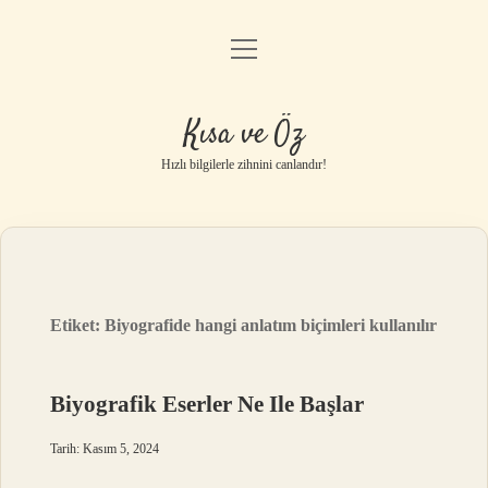
menüyü
Anasayfa
aç
Gizlilik Politikası
Kısa ve Öz
Yasal Uyarı
Hızlı bilgilerle zihnini canlandır!
Hakkımızda
Etiket:
Biyografide hangi anlatım biçimleri kullanılır
Biyografik Eserler Ne Ile Başlar
Tarih: Kasım 5, 2024