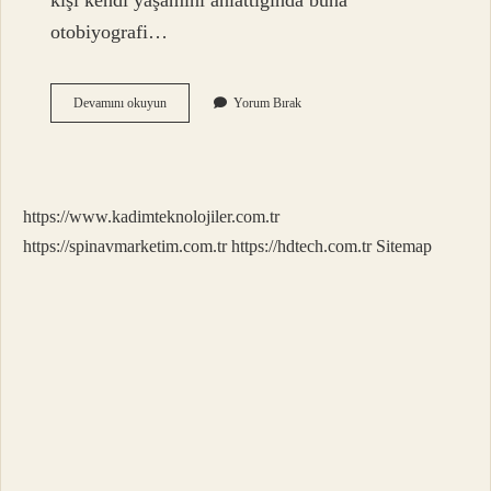
kişi kendi yaşamını anlattığında buna
otobiyografi…
Biyografik
Devamını okuyun
Yorum Bırak
Eserler
Ne
Ile
Başlar
https://www.kadimteknolojiler.com.tr
https://spinavmarketim.com.tr
https://hdtech.com.tr
Sitemap