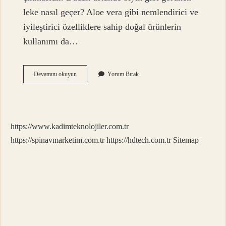
leke nasıl geçer? Aloe vera gibi nemlendirici ve
iyileştirici özelliklere sahip doğal ürünlerin
kullanımı da…
Bıyık
Devamını okuyun
Yorum Bırak
Bölgesi
Kararması
Için
Ne
Yapmalı
https://www.kadimteknolojiler.com.tr
https://spinavmarketim.com.tr
https://hdtech.com.tr
Sitemap