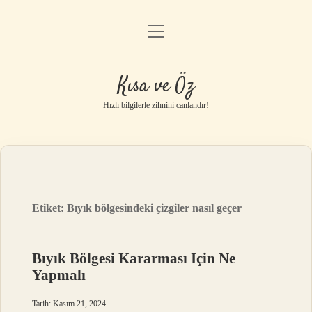
menüyü
Anasayfa
aç
Gizlilik Politikası
Kısa ve Öz
Yasal Uyarı
Hızlı bilgilerle zihnini canlandır!
Hakkımızda
Etiket:
Bıyık bölgesindeki çizgiler nasıl geçer
Bıyık Bölgesi Kararması Için Ne
Yapmalı
Tarih: Kasım 21, 2024