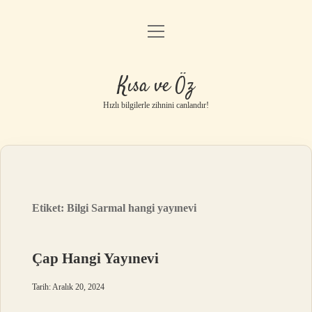
menüyü
Anasayfa
aç
Gizlilik Politikası
Kısa ve Öz
Yasal Uyarı
Hızlı bilgilerle zihnini canlandır!
Hakkımızda
Etiket:
Bilgi Sarmal hangi yayınevi
Çap Hangi Yayınevi
Tarih: Aralık 20, 2024