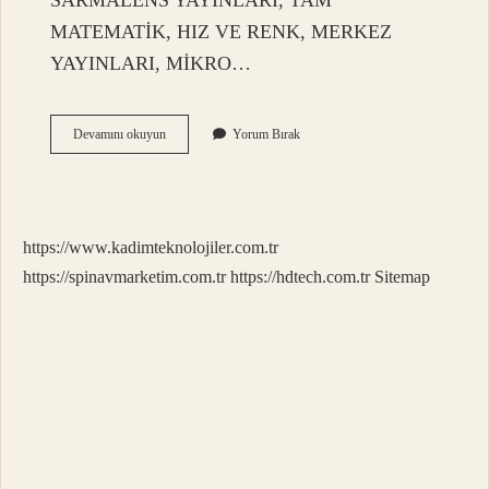
SARMALENS YAYINLARI, TAM
MATEMATİK, HIZ VE RENK, MERKEZ
YAYINLARI, MİKRO…
Çap
Devamını okuyun
Yorum Bırak
Hangi
Yayınevi
https://www.kadimteknolojiler.com.tr
https://spinavmarketim.com.tr
https://hdtech.com.tr
Sitemap