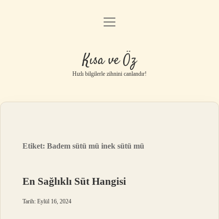
menüyü
Anasayfa
aç
Gizlilik Politikası
Kısa ve Öz
Yasal Uyarı
Hızlı bilgilerle zihnini canlandır!
Hakkımızda
Etiket:
Badem sütü mü inek sütü mü
En Sağlıklı Süt Hangisi
Tarih: Eylül 16, 2024