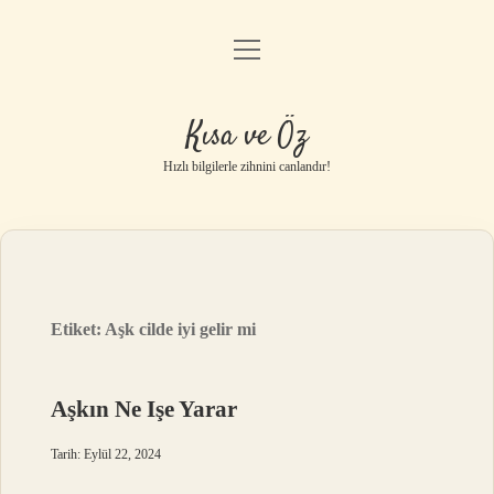
menüyü
Anasayfa
aç
Gizlilik Politikası
Kısa ve Öz
Yasal Uyarı
Hızlı bilgilerle zihnini canlandır!
Hakkımızda
Etiket:
Aşk cilde iyi gelir mi
Aşkın Ne Işe Yarar
Tarih: Eylül 22, 2024