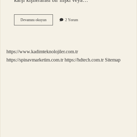
karşı kişilerarası bir ilişki veya…
Aşkın
Devamını okuyun
2 Yorum
Ne
Işe
Yarar
https://www.kadimteknolojiler.com.tr
https://spinavmarketim.com.tr
https://hdtech.com.tr
Sitemap