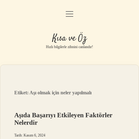
menüyü
Anasayfa
aç
Gizlilik Politikası
Kısa ve Öz
Yasal Uyarı
Hızlı bilgilerle zihnini canlandır!
Hakkımızda
Etiket:
Aşı olmak için neler yapılmalı
Aşıda Başarıyı Etkileyen Faktörler
Nelerdir
Tarih: Kasım 6, 2024