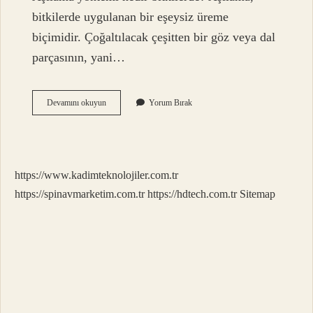
bitkilerde uygulanan bir eşeysiz üreme
biçimidir. Çoğaltılacak çeşitten bir göz veya dal
parçasının, yani…
Aşıda
Devamını okuyun
Yorum Bırak
Başarıyı
Etkileyen
Faktörler
Nelerdir
https://www.kadimteknolojiler.com.tr
https://spinavmarketim.com.tr
https://hdtech.com.tr
Sitemap