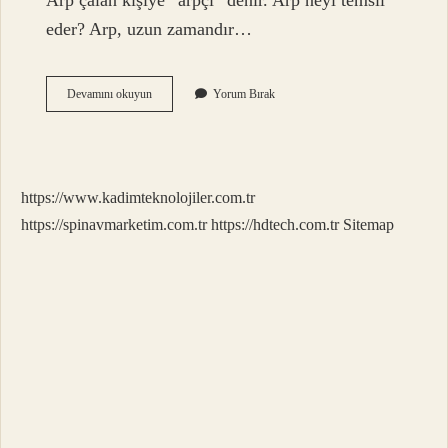
Arp çalan kişiye “arpçı” denir. Arp neyi temsil
eder? Arp, uzun zamandır…
Arp
Devamını okuyun
Yorum Bırak
Nasıl
Bir
Enstrümandır
https://www.kadimteknolojiler.com.tr
https://spinavmarketim.com.tr
https://hdtech.com.tr
Sitemap