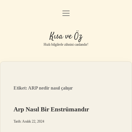
menüyü
Anasayfa
aç
Gizlilik Politikası
Kısa ve Öz
Yasal Uyarı
Hızlı bilgilerle zihnini canlandır!
Hakkımızda
Etiket:
ARP nedir nasıl çalışır
Arp Nasıl Bir Enstrümandır
Tarih: Aralık 22, 2024