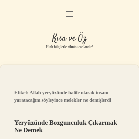
menüyü
Anasayfa
aç
Gizlilik Politikası
Kısa ve Öz
Yasal Uyarı
Hızlı bilgilerle zihnini canlandır!
Hakkımızda
Etiket:
Allah yeryüzünde halife olarak insanı
yaratacağını söyleyince melekler ne demişlerdi
Yeryüzünde Bozgunculuk Çıkarmak
Ne Demek