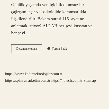
Günlük yaşamda yenilgicilik olumsuz bir
çağrışım taşır ve psikolojide karamsarlıkla
ilişkilendirilir. Bakara suresi 115. ayet ne
anlatmak istiyor? ALLAH her şeyi kuşatan ve
her şeyi…
Yeryüzünde
Devamını okuyun
Yorum Bırak
Bozgunculuk
Çıkarmak
Ne
Demek
https://www.kadimteknolojiler.com.tr
https://spinavmarketim.com.tr
https://hdtech.com.tr
Sitemap