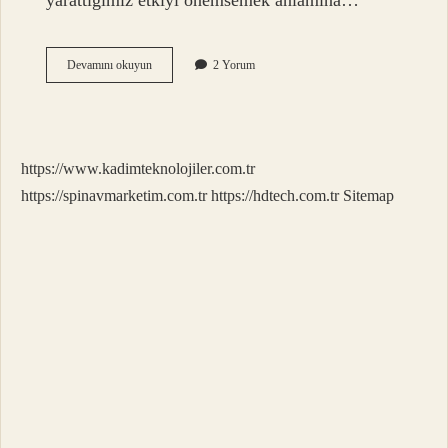
yarattığımız etkiyi önemsemek anlamına…
Algı
Devamını okuyun
2 Yorum
Süreci
Nedir
https://www.kadimteknolojiler.com.tr
https://spinavmarketim.com.tr
https://hdtech.com.tr
Sitemap