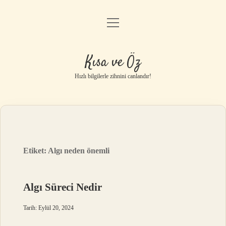
menüyü
Anasayfa
aç
Gizlilik Politikası
Kısa ve Öz
Yasal Uyarı
Hızlı bilgilerle zihnini canlandır!
Hakkımızda
Etiket:
Algı neden önemli
Algı Süreci Nedir
Tarih: Eylül 20, 2024