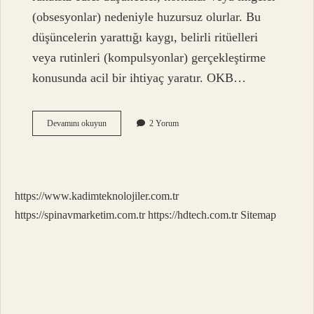
(obsesyonlar) nedeniyle huzursuz olurlar. Bu
düşüncelerin yarattığı kaygı, belirli ritüelleri
veya rutinleri (kompulsyonlar) gerçekleştirme
konusunda acil bir ihtiyaç yaratır. OKB…
Obsesyon
Devamını okuyun
2 Yorum
Geldiğinde
Ne
Yapmalı
https://www.kadimteknolojiler.com.tr
https://spinavmarketim.com.tr
https://hdtech.com.tr
Sitemap