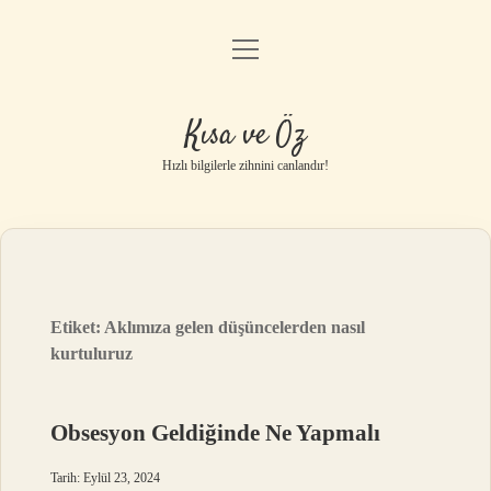
menüyü
Anasayfa
aç
Gizlilik Politikası
Kısa ve Öz
Yasal Uyarı
Hızlı bilgilerle zihnini canlandır!
Hakkımızda
Etiket:
Aklımıza gelen düşüncelerden nasıl
kurtuluruz
Obsesyon Geldiğinde Ne Yapmalı
Tarih: Eylül 23, 2024