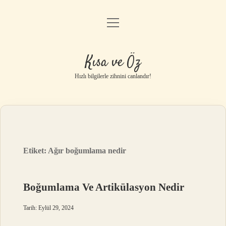
menüyü
Anasayfa
aç
Gizlilik Politikası
Kısa ve Öz
Yasal Uyarı
Hızlı bilgilerle zihnini canlandır!
Hakkımızda
Etiket:
Ağır boğumlama nedir
Boğumlama Ve Artikülasyon Nedir
Tarih: Eylül 29, 2024