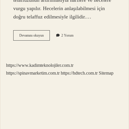
telaffuzunun artırılmasıyla harflere ve hecelere
vurgu yapılır. Hecelerin anlaşılabilmesi için
doğru telaffuz edilmesiyle ilgilidir.…
Boğumlama
Devamını okuyun
2 Yorum
Ve
Artikülasyon
Nedir
https://www.kadimteknolojiler.com.tr
https://spinavmarketim.com.tr
https://hdtech.com.tr
Sitemap