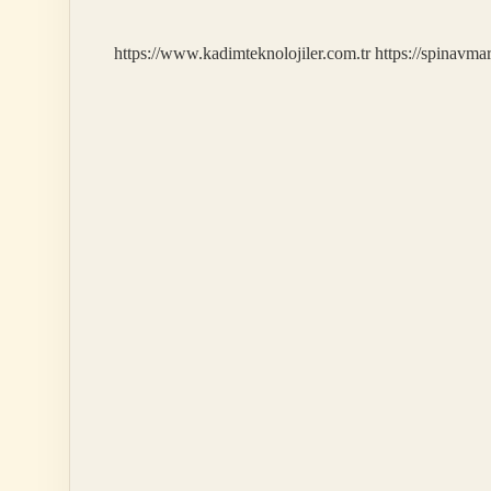
Kaç
Yaşında
https://www.kadimteknolojiler.com.tr
https://spinavma