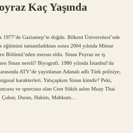
oyraz Kaç Yaşında
 1977’de Gaziantep’te doğdu. Bilkent Üniversitesi’nde
ans eğitimini tamamladıktan sonra 2004 yılında Mimar
atro Bölümü’nden mezun oldu. Sinan Poyraz ne iş
n Sinan nereli? Biyografi. 1980 yılında İstanbul’da
 arasında ATV’de yayınlanan Adanalı adlı Türk polisiye,
rgusal karakterleri. Yalıçapkını Sinan kimdir? Peki,
yuncusu ve sporcusu olan Cem Söküt aslen Muay Thai
ana Çukur, Duran, Hakim, Mahkum…