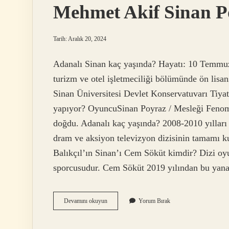
Mehmet Akif Sinan P
Tarih: Aralık 20, 2024
Adanalı Sinan kaç yaşında? Hayatı: 10 Temmuz
turizm ve otel işletmeciliği bölümünde ön lis
Sinan Üniversitesi Devlet Konservatuvarı Tiy
yapıyor? OyuncuSinan Poyraz / Mesleği Fenome
doğdu. Adanalı kaç yaşında? 2008-2010 yılları
dram ve aksiyon televizyon dizisinin tamamı ku
Balıkçıl’ın Sinan’ı Cem Söküt kimdir? Dizi o
sporcusudur. Cem Söküt 2019 yılından bu y
Mehmet
Devamını okuyun
Yorum Bırak
Akif
Sinan
Poyraz