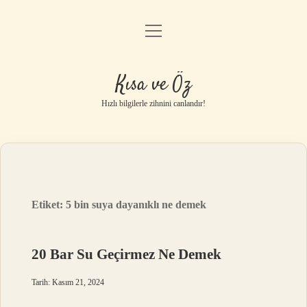
menüyü
Anasayfa
aç
Gizlilik Politikası
Kısa ve Öz
Yasal Uyarı
Hızlı bilgilerle zihnini canlandır!
Hakkımızda
Etiket:
5 bin suya dayanıklı ne demek
20 Bar Su Geçirmez Ne Demek
Tarih: Kasım 21, 2024