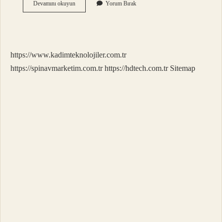
20
Devamını okuyun
Yorum Bırak
Bar
Su
Geçirmez
Ne
Demek
https://www.kadimteknolojiler.com.tr
https://spinavmarketim.com.tr
https://hdtech.com.tr
Sitemap