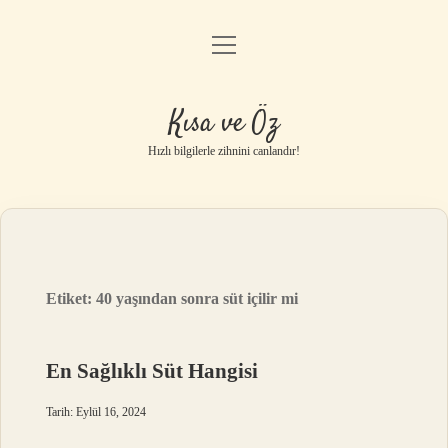
menüyü
Anasayfa
aç
Gizlilik Politikası
Kısa ve Öz
Yasal Uyarı
Hızlı bilgilerle zihnini canlandır!
Hakkımızda
Etiket:
40 yaşından sonra süt içilir mi
En Sağlıklı Süt Hangisi
Tarih: Eylül 16, 2024