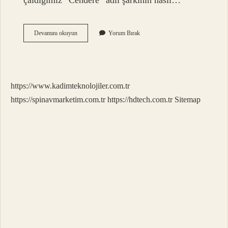
çaldığımız “Cendere” adlı şarkının nasıl…
Cendere
Devamını okuyun
Yorum Bırak
Hangi
Enstrüman
Ile
Çalınır
https://www.kadimteknolojiler.com.tr
https://spinavmarketim.com.tr
https://hdtech.com.tr
Sitemap