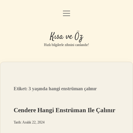
menüyü
Anasayfa
aç
Gizlilik Politikası
Kısa ve Öz
Yasal Uyarı
Hızlı bilgilerle zihnini canlandır!
Hakkımızda
Etiket:
3 yaşında hangi enstrüman çalınır
Cendere Hangi Enstrüman Ile Çalınır
Tarih: Aralık 22, 2024