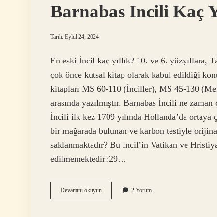
Barnabas Incili Kaç Y
Tarih: Eylül 24, 2024
En eski İncil kaç yıllık? 10. ve 6. yüzyıllara, 
çok önce kutsal kitap olarak kabul edildiği konu
kitapları MS 60-110 (İnciller), MS 45-130 (M
arasında yazılmıştır. Barnabas İncili ne zaman ç
İncili ilk kez 1709 yılında Hollanda’da ortaya 
bir mağarada bulunan ve karbon testiyle orijina
saklanmaktadır? Bu İncil’in Vatikan ve Hristiy
edilmemektedir?29…
Barnabas
Devamını okuyun
2 Yorum
Incili
Kaç
Yıllık