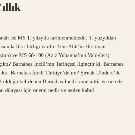
ıllık
Tanah ise MS 1. yüzyıla tarihlenmektedir. 1. yüzyıldan
sunda fikir birliği vardır. Yeni Ahit’in Hristiyan
ektup) ve MS 68-100 (Aziz Yuhanna’nın Vahiyleri)
ıktı? Barnabas İncili’nin Tarihçesi İlginçtir ki, Barnabas
çıktı. Barnabas İncili Türkiye’de mi? Şırnak Uludere’de
l olduğu belirlenen Barnabas İncili kime aittir ve nerede
an dünyası için önemi nedir ve neden kabul