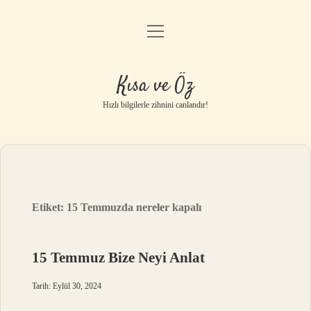
menüyü
Anasayfa
aç
Gizlilik Politikası
Kısa ve Öz
Yasal Uyarı
Hızlı bilgilerle zihnini canlandır!
Hakkımızda
Etiket:
15 Temmuzda nereler kapalı
15 Temmuz Bize Neyi Anlat
Tarih: Eylül 30, 2024