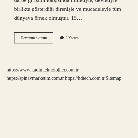
darbe girişimi karşısında milletiyle, devletiyle
birlikte gösterdiği direnişle ve mücadeleyle tüm
dünyaya örnek olmuştur. 15…
15
Devamını okuyun
2 Yorum
Temmuz
Bize
Neyi
Anlat
https://www.kadimteknolojiler.com.tr
https://spinavmarketim.com.tr
https://hdtech.com.tr
Sitemap