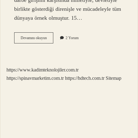
darbe girişimi karşısında milletiyle, devletiyle
birlikte gösterdiği direnişle ve mücadeleyle tüm
dünyaya örnek olmuştur. 15…
15
Devamını okuyun
2 Yorum
Temmuz
Bize
Neyi
Anlat
https://www.kadimteknolojiler.com.tr
https://spinavmarketim.com.tr
https://hdtech.com.tr
Sitemap