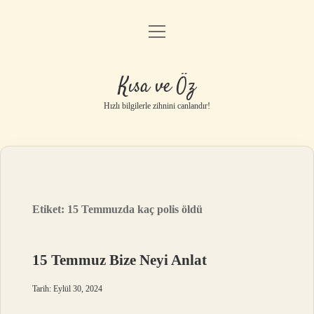
menüyü
Anasayfa
aç
Gizlilik Politikası
Kısa ve Öz
Yasal Uyarı
Hızlı bilgilerle zihnini canlandır!
Hakkımızda
Etiket:
15 Temmuzda kaç polis öldü
15 Temmuz Bize Neyi Anlat
Tarih: Eylül 30, 2024