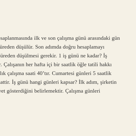
esaplanmasında ilk ve son çalışma günü arasındaki gün
u süreden düşülür. Son adımda doğru hesaplamayı
 süreden düşülmesi gerekir. 1 iş günü ne kadar? İş
 Çalışanın her hafta içi bir saatlik öğle tatili hakkı
lık çalışma saati 40’tır. Cumartesi günleri 5 saatlik
aattir. İş günü hangi günleri kapsar? İlk adım, şirketin
et gösterdiğini belirlemektir. Çalışma günleri